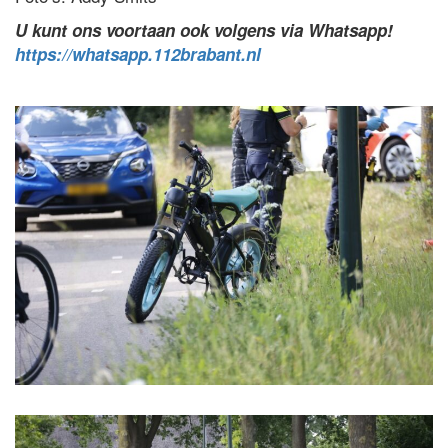
U kunt ons voortaan ook volgens via Whatsapp!
https://whatsapp.112brabant.nl