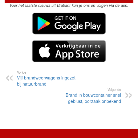
Voor het laatste nieuws uit Brabant kun je ons op volgen via de app:
Vorige
Vijf brandweerwagens ingezet
bij natuurbrand
Volgende
Brand in bouwcontainer snel
geblust, oorzaak onbekend