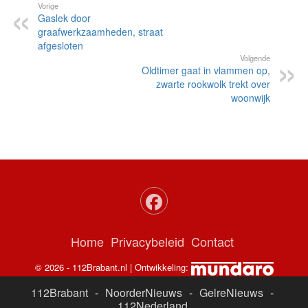
Vorige
Gaslek door
graafwerkzaamheden, straat
afgesloten
Volgende
Oldtimer gaat in vlammen op,
zwarte rookwolk trekt over
woonwijk
Home
Privacybeleid
Contact
© 2026 - 112Brabant.nl | Ontwikkeling:
112Brabant
-
NoorderNieuws
-
GelreNieuws
-
112Nederland