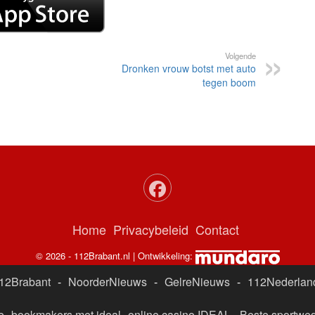
Volgende
Dronken vrouw botst met auto
tegen boom
Home
Privacybeleid
Contact
© 2026 - 112Brabant.nl | Ontwikkeling:
12Brabant
-
NoorderNieuws
-
GelreNieuws
-
112Nederlan
e
bookmakers met ideal
online casino IDEAL
-
Beste sportwed