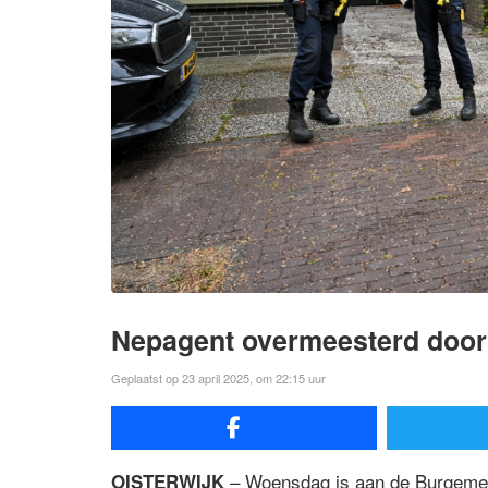
Nepagent overmeesterd door
Geplaatst op 23 april 2025, om 22:15 uur
– Woensdag is aan de Burgemee
OISTERWIJK