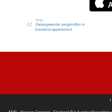
Vorige
Zwaargewonde aangetroffen in
brandend appartement
1
ADS:
Nieuwe Casino's
Elephant Bet Aviator Moçambiqu