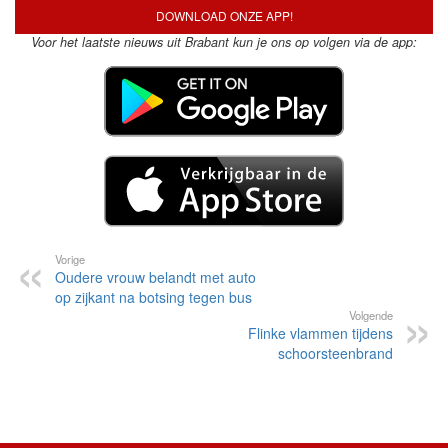
DOWNLOAD ONZE APP!
Voor het laatste nieuws uit Brabant kun je ons op volgen via de app:
Vorige
Oudere vrouw belandt met auto
op zijkant na botsing tegen bus
Volgende
Flinke vlammen tijdens
schoorsteenbrand