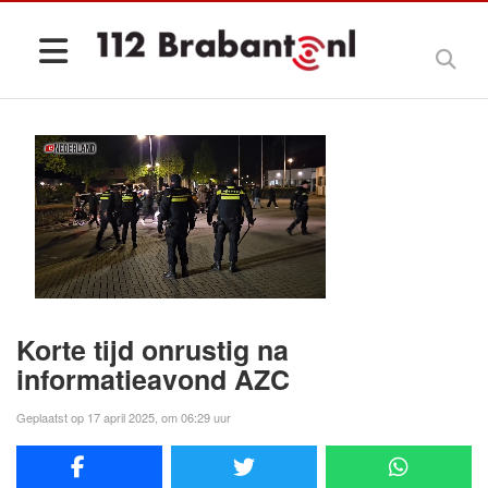
Korte tijd onrustig na
informatieavond AZC
Geplaatst op 17 april 2025, om 06:29 uur