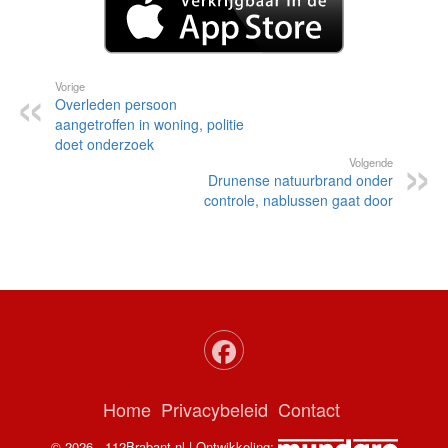
Vorige
Overleden persoon
aangetroffen in woning, politie
doet onderzoek
Volgende
Drunense natuurbrand onder
controle, nablussen gaat door
Home
Privacybeleid
Contact
© 2026 - 112Brabant.nl | Ontwikkeling: