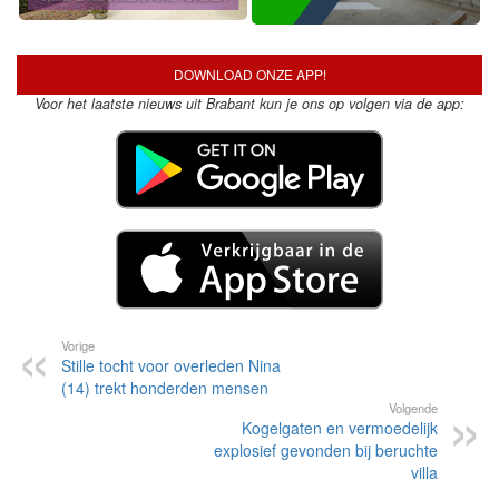
DOWNLOAD ONZE APP!
Voor het laatste nieuws uit Brabant kun je ons op volgen via de app:
Vorige
Stille tocht voor overleden Nina
(14) trekt honderden mensen
Volgende
Kogelgaten en vermoedelijk
explosief gevonden bij beruchte
villa