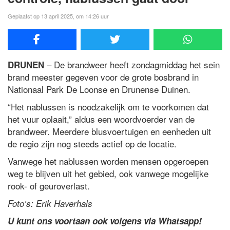
Geplaatst op 13 april 2025, om 14:26 uur
– De brandweer heeft zondagmiddag het sein
DRUNEN
brand meester gegeven voor de grote bosbrand in
Nationaal Park De Loonse en Drunense Duinen.
“Het nablussen is noodzakelijk om te voorkomen dat
het vuur oplaait,” aldus een woordvoerder van de
brandweer. Meerdere blusvoertuigen en eenheden uit
de regio zijn nog steeds actief op de locatie.
Vanwege het nablussen worden mensen opgeroepen
weg te blijven uit het gebied, ook vanwege mogelijke
rook- of geuroverlast.
Foto’s: Erik Haverhals
U kunt ons voortaan ook volgens via Whatsapp!