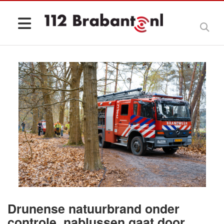
Drunense natuurbrand onder
controle, nablussen gaat door