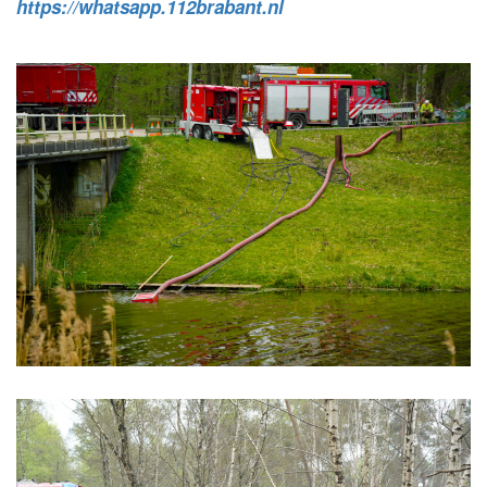
https://whatsapp.112brabant.nl