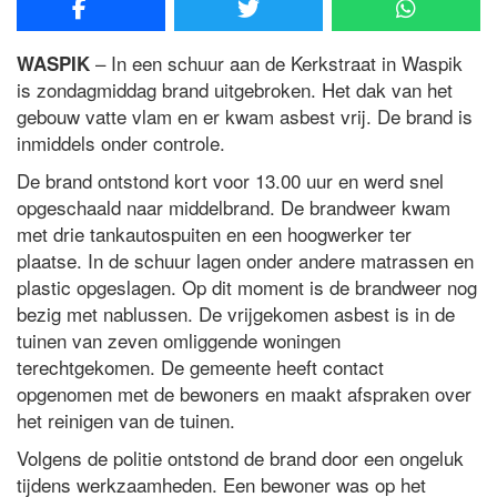
– In een schuur aan de Kerkstraat in Waspik
WASPIK
is zondagmiddag brand uitgebroken. Het dak van het
gebouw vatte vlam en er kwam asbest vrij. De brand is
inmiddels onder controle.
De brand ontstond kort voor 13.00 uur en werd snel
opgeschaald naar middelbrand. De brandweer kwam
met drie tankautospuiten en een hoogwerker ter
plaatse. In de schuur lagen onder andere matrassen en
plastic opgeslagen. Op dit moment is de brandweer nog
bezig met nablussen. De vrijgekomen asbest is in de
tuinen van zeven omliggende woningen
terechtgekomen. De gemeente heeft contact
opgenomen met de bewoners en maakt afspraken over
het reinigen van de tuinen.
Volgens de politie ontstond de brand door een ongeluk
tijdens werkzaamheden. Een bewoner was op het