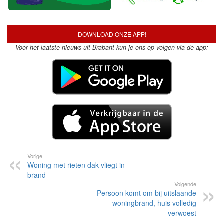
DOWNLOAD ONZE APP!
Voor het laatste nieuws uit Brabant kun je ons op volgen via de app:
Vorige
Woning met rieten dak vliegt in
brand
Volgende
Persoon komt om bij uitslaande
woningbrand, huis volledig
verwoest