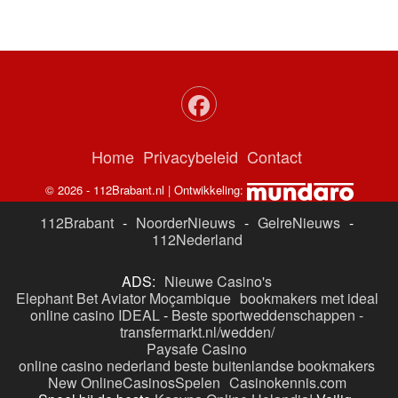
Home
Privacybeleid
Contact
© 2026 - 112Brabant.nl | Ontwikkeling:
112Brabant
-
NoorderNieuws
-
GelreNieuws
-
112Nederland
ADS:
Nieuwe Casino's
Elephant Bet Aviator Moçambique
bookmakers met ideal
online casino IDEAL
-
Beste sportweddenschappen -
transfermarkt.nl/wedden/
Paysafe Casino
online casino nederland
beste buitenlandse bookmakers
New OnlineCasinosSpelen
Casinokennis.com