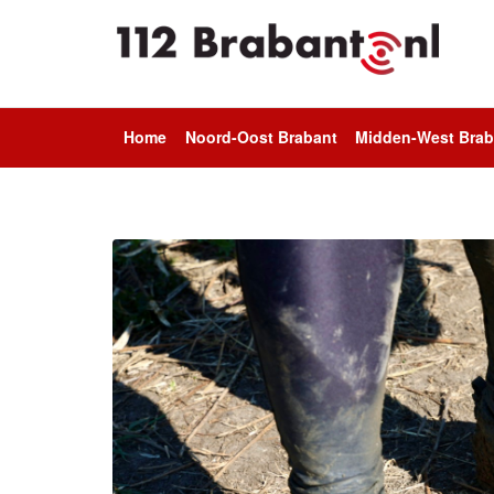
Home
Noord-Oost Brabant
Midden-West Brab