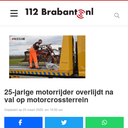
25-jarige motorrijder overlijdt na
val op motorcrossterrein
Geplaatst op 23 maart 2025, om 15:52 uur