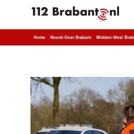
Home
Noord-Oost Brabant
Midden-West Brab