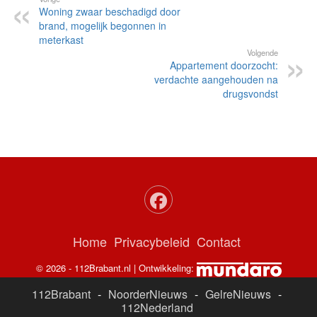
Woning zwaar beschadigd door
brand, mogelijk begonnen in
meterkast
Volgende
Appartement doorzocht:
verdachte aangehouden na
drugsvondst
Home
Privacybeleid
Contact
© 2026 - 112Brabant.nl | Ontwikkeling:
112Brabant
-
NoorderNieuws
-
GelreNieuws
-
112Nederland