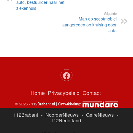
auto, bestuurder naar het
ziekenhuis
Volgende
Man op scootmobiel
aangereden op kruising door
auto
Home
Privacybeleid
Contact
© 2026 - 112Brabant.nl | Ontwikkeling:
112Brabant
-
NoorderNieuws
-
GelreNieuws
-
112Nederland