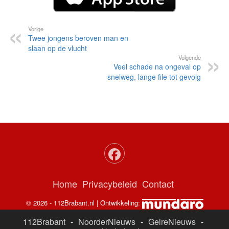
Vorige
Twee jongens beroven man en
slaan op de vlucht
Volgende
Veel schade na ongeval op
snelweg, lange file tot gevolg
Home
Privacybeleid
Contact
© 2026 - 112Brabant.nl | Ontwikkeling:
112Brabant
-
NoorderNieuws
-
GelreNieuws
-