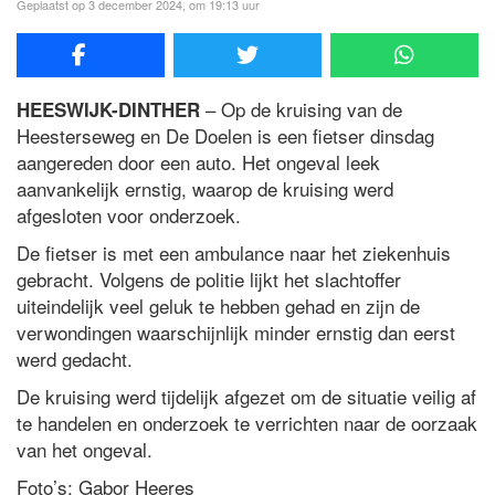
Geplaatst op 3 december 2024, om 19:13 uur
– Op de kruising van de
HEESWIJK-DINTHER
Heesterseweg en De Doelen is een fietser dinsdag
aangereden door een auto. Het ongeval leek
aanvankelijk ernstig, waarop de kruising werd
afgesloten voor onderzoek.
De fietser is met een ambulance naar het ziekenhuis
gebracht. Volgens de politie lijkt het slachtoffer
uiteindelijk veel geluk te hebben gehad en zijn de
verwondingen waarschijnlijk minder ernstig dan eerst
werd gedacht.
De kruising werd tijdelijk afgezet om de situatie veilig af
te handelen en onderzoek te verrichten naar de oorzaak
van het ongeval.
Foto’s: Gabor Heeres