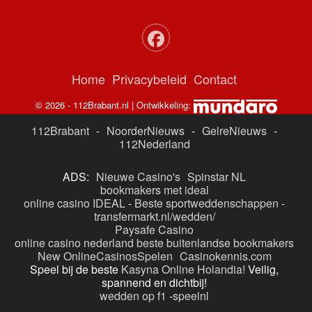
Home
Privacybeleid
Contact
© 2026 - 112Brabant.nl | Ontwikkeling:
112Brabant
-
NoorderNieuws
-
GelreNieuws
-
112Nederland
ADS:
Nieuwe Casino's
Spinstar NL
bookmakers met ideal
online casino IDEAL
-
Beste sportweddenschappen -
transfermarkt.nl/wedden/
Paysafe Casino
online casino nederland
beste buitenlandse bookmakers
New OnlineCasinosSpelen
Casinokennis.com
Speel bij de beste
Kasyna Online Holandia!
Veilig,
spannend en dichtbij!
wedden op f1
-
speelnl