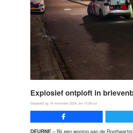
Explosief ontploft in brieve
Geplaatst op 16 november 2024, om 10:09 uur
– Bij een woning aan de Rootheartst
DEURNE