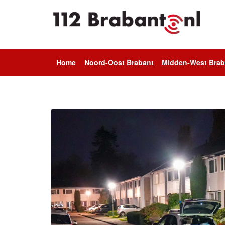
Home
Noord-Oost Brabant
Midden-West Brab