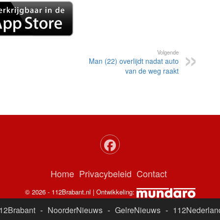
Volgende
Man (22) overlijdt nadat auto
van de weg raakt
Home
Privacybeleid
Contact
© 2026 - 112Brabant.nl | Ontwikkeling:
12Brabant
-
NoorderNieuws
-
GelreNieuws
-
112Nederlan