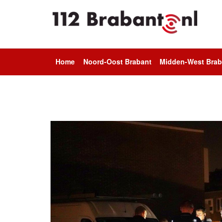
Home
Noord-Oost Brabant
Midden-West Brab