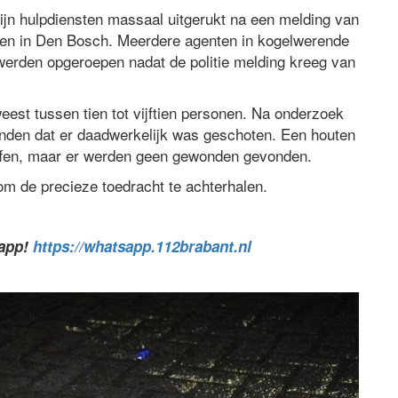
jn hulpdiensten massaal uitgerukt na een melding van
gen in Den Bosch. Meerdere agenten in kogelwerende
erden opgeroepen nadat de politie melding kreeg van
weest tussen tien tot vijftien personen. Na onderzoek
vonden dat er daadwerkelijk was geschoten. Een houten
roffen, maar er werden geen gewonden gevonden.
 om de precieze toedracht te achterhalen.
sapp!
https://whatsapp.112brabant.nl