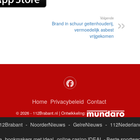
Volgende
Brand in schuur geitenhouderij,
vermoedelijk asbest
vrijgekomen
Home
Privacybeleid
Contact
© 2026 - 112Brabant.nl | Ontwikkeling:
12Brabant
-
NoorderNieuws
-
GelreNieuws
-
112Nederlan
e
bookmakers met ideal
online casino IDEAL
-
Beste sportwed