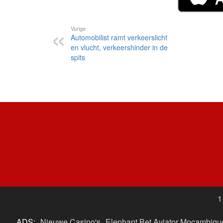
Vorige
Automobilist ramt verkeerslicht
en vlucht, verkeershinder in de
spits
1
ADS:
Nieuwe Casino's
Elephant Bet Aviator Moçambiqu