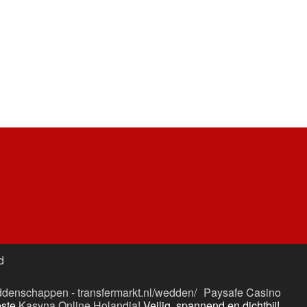
d
denschappen - transfermarkt.nl/wedden/
Paysafe Casino
este
Kasyna Online Holandia!
Veilig, spannend en dichtbij!