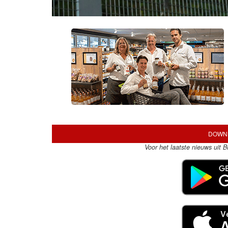
DOWNL
Voor het laatste nieuws uit 