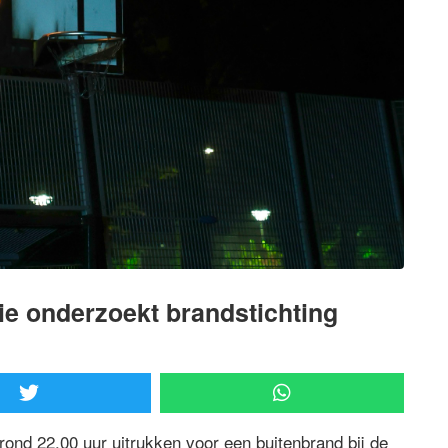
tie onderzoekt brandstichting
nd 22.00 uur uitrukken voor een buitenbrand bij de