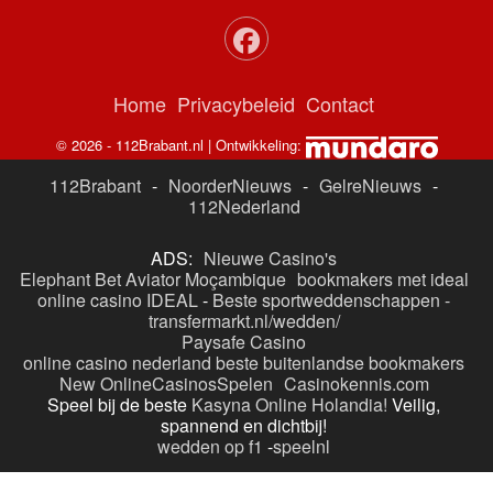
Home
Privacybeleid
Contact
© 2026 - 112Brabant.nl | Ontwikkeling:
112Brabant
-
NoorderNieuws
-
GelreNieuws
-
112Nederland
ADS:
Nieuwe Casino's
Elephant Bet Aviator Moçambique
bookmakers met ideal
online casino IDEAL
-
Beste sportweddenschappen -
transfermarkt.nl/wedden/
Paysafe Casino
online casino nederland
beste buitenlandse bookmakers
New OnlineCasinosSpelen
Casinokennis.com
Speel bij de beste
Kasyna Online Holandia!
Veilig,
spannend en dichtbij!
wedden op f1
-
speelnl