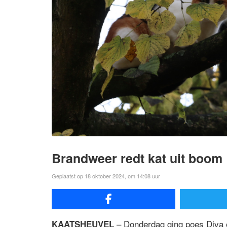
Brandweer redt kat uit boom
Geplaatst op 18 oktober 2024, om 14:08 uur
– Donderdag ging poes Diva 
KAATSHEUVEL