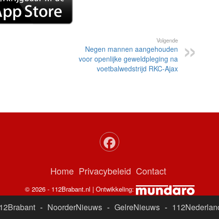
Volgende
Negen mannen aangehouden
voor openlijke geweldpleging na
voetbalwedstrijd RKC-Ajax
Home
Privacybeleid
Contact
© 2026 - 112Brabant.nl | Ontwikkeling:
12Brabant
-
NoorderNieuws
-
GelreNieuws
-
112Nederlan