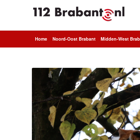
Home
Noord-Oost Brabant
Midden-West Brab