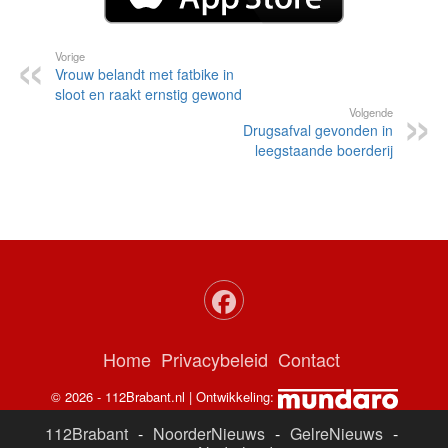
Vorige
Vrouw belandt met fatbike in
sloot en raakt ernstig gewond
Volgende
Drugsafval gevonden in
leegstaande boerderij
Home
Privacybeleid
Contact
© 2026 - 112Brabant.nl | Ontwikkeling:
112Brabant
-
NoorderNieuws
-
GelreNieuws
-