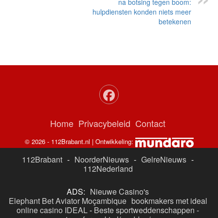
na botsing tegen boom:
hulpdiensten konden niets meer
betekenen
Home
Privacybeleid
Contact
© 2026 - 112Brabant.nl | Ontwikkeling:
112Brabant
-
NoorderNieuws
-
GelreNieuws
-
112Nederland
ADS:
Nieuwe Casino's
Elephant Bet Aviator Moçambique
bookmakers met ideal
online casino IDEAL
-
Beste sportweddenschappen -