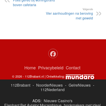
Poes gered bij woningbrand
boven cafetaria
Volgende
Vier aanhoudingen na beroving
met geweld
Home
Privacybeleid
Contact
© 2026 - 112Brabant.nl | Ontwikkeling:
112Brabant
-
NoorderNieuws
-
GelreNieuws
-
112Nederland
ADS:
Nieuwe Casino's
Elephant Bet Aviator Moçambique
bookmakers met ideal