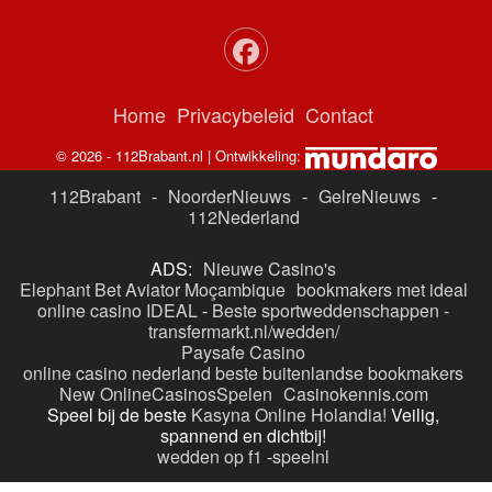
Home
Privacybeleid
Contact
© 2026 - 112Brabant.nl | Ontwikkeling:
112Brabant
-
NoorderNieuws
-
GelreNieuws
-
112Nederland
ADS:
Nieuwe Casino's
Elephant Bet Aviator Moçambique
bookmakers met ideal
online casino IDEAL
-
Beste sportweddenschappen -
transfermarkt.nl/wedden/
Paysafe Casino
online casino nederland
beste buitenlandse bookmakers
New OnlineCasinosSpelen
Casinokennis.com
Speel bij de beste
Kasyna Online Holandia!
Veilig,
spannend en dichtbij!
wedden op f1
-
speelnl