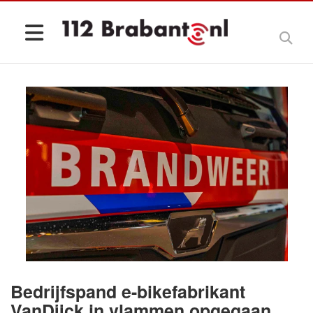
Bedrijfspand e-bikefabrikant
VanDijck in vlammen opgegaan