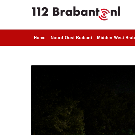
Home
Noord-Oost Brabant
Midden-West Brab