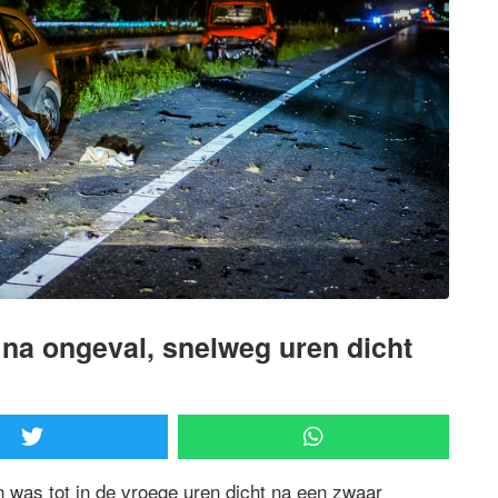
 na ongeval, snelweg uren dicht
was tot in de vroege uren dicht na een zwaar