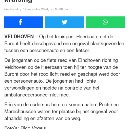
Geplaatst op 14 augustus 2024, om 08:06 uur
– Op het kruispunt Heerbaan met de
VELDHOVEN
Burcht heeft dinsdagavond een ongeval plaatsgevonden
tussen een personenauto en een fietser.
De jongeman op de fiets reed van Eindhoven richting
Veldhoven op de Heerbaan toen hij ter hoogte van de
Burcht door het rood licht reed en geschept werd door
een personenauto. De jongeman had lichte
verwondingen en hoefde na controle van het
ambulancepersoneel niet mee.
Eén van de ouders is hem op komen halen. Politie en
Marechaussee waren ter plaatse bij het ongeval voor
afhandeling en afzetten van de weg.
Foto’s: Rico Vogels