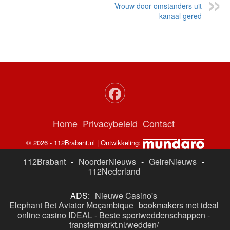
Vrouw door omstanders uit
kanaal gered
Home
Privacybeleid
Contact
© 2026 - 112Brabant.nl | Ontwikkeling:
112Brabant
-
NoorderNieuws
-
GelreNieuws
-
112Nederland
ADS:
Nieuwe Casino's
Elephant Bet Aviator Moçambique
bookmakers met ideal
online casino IDEAL
-
Beste sportweddenschappen -
transfermarkt.nl/wedden/