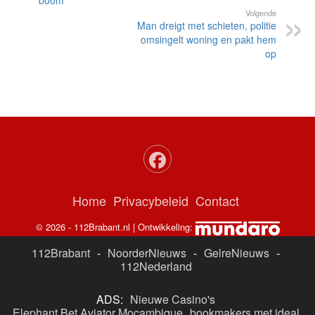
Volgende
Man dreigt met schieten, politie
omsingelt woning en pakt hem
op
Home
Privacybeleid
Contact
© 2026 - 112Brabant.nl | Ontwikkeling:
112Brabant
-
NoorderNieuws
-
GelreNieuws
-
112Nederland
ADS:
Nieuwe Casino's
Elephant Bet Aviator Moçambique
bookmakers met ideal