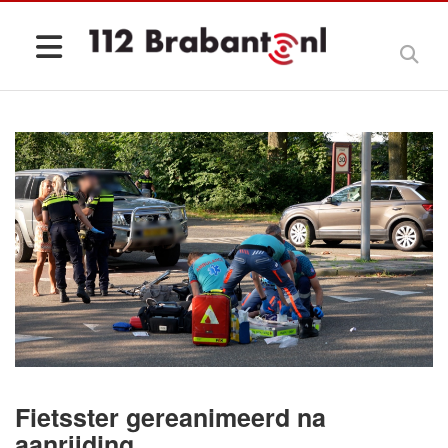
Fietsster gereanimeerd na
aanrijding