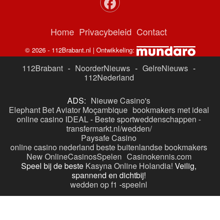
Home
Privacybeleid
Contact
© 2026 - 112Brabant.nl | Ontwikkeling:
112Brabant
-
NoorderNieuws
-
GelreNieuws
-
112Nederland
ADS:
Nieuwe Casino's
Elephant Bet Aviator Moçambique
bookmakers met ideal
online casino IDEAL
-
Beste sportweddenschappen -
transfermarkt.nl/wedden/
Paysafe Casino
online casino nederland
beste buitenlandse bookmakers
New OnlineCasinosSpelen
Casinokennis.com
Speel bij de beste
Kasyna Online Holandia!
Veilig,
spannend en dichtbij!
wedden op f1
-
speelnl