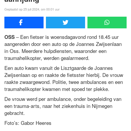
Geplaatst op 25 juli 2024, om 00:01 uur
– Een fietser is woensdagavond rond 18.45 uur
OSS
aangereden door een auto op de Joannes Zwijsenlaan
in Oss. Meerdere hulpdiensten, waaronder een
traumahelikopter, werden gealarmeerd.
Een auto kwam vanuit de Lisztgaarde de Joannes
Zwijsenlaan op en raakte de fietsster hierbij. De vrouw
raakte zwaargewond. Politie, twee ambulances en een
traumahelikopter kwamen met spoed ter plekke.
De vrouw werd per ambulance, onder begeleiding van
een trauma-arts, naar het ziekenhuis in Nijmegen
gebracht.
Foto’s: Gabor Heeres