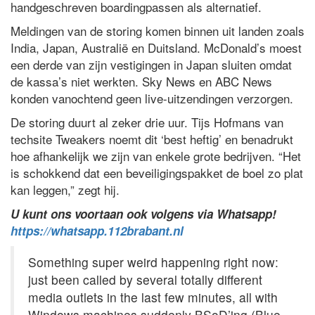
handgeschreven boardingpassen als alternatief.
Meldingen van de storing komen binnen uit landen zoals
India, Japan, Australië en Duitsland. McDonald’s moest
een derde van zijn vestigingen in Japan sluiten omdat
de kassa’s niet werkten. Sky News en ABC News
konden vanochtend geen live-uitzendingen verzorgen.
De storing duurt al zeker drie uur. Tijs Hofmans van
techsite Tweakers noemt dit ‘best heftig’ en benadrukt
hoe afhankelijk we zijn van enkele grote bedrijven. “Het
is schokkend dat een beveiligingspakket de boel zo plat
kan leggen,” zegt hij.
U kunt ons voortaan ook volgens via Whatsapp!
https://whatsapp.112brabant.nl
Something super weird happening right now:
just been called by several totally different
media outlets in the last few minutes, all with
Windows machines suddenly BSoD’ing (Blue