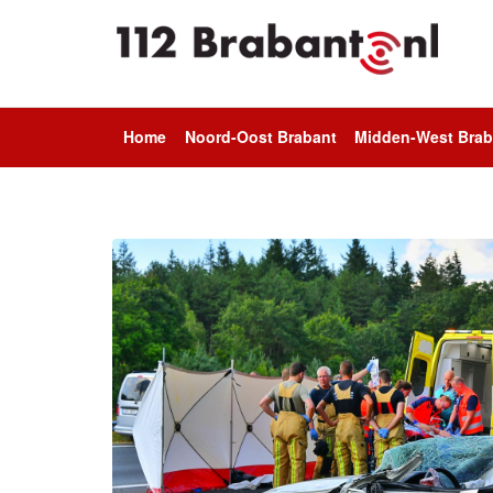
Home
Noord-Oost Brabant
Midden-West Brab