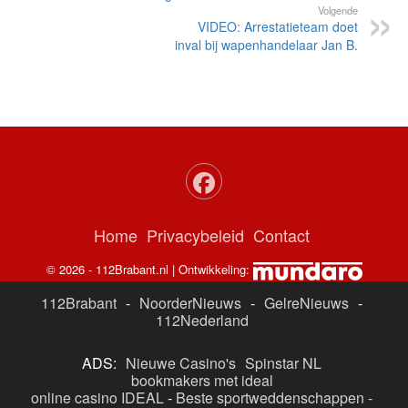
Vorige
Elektrische auto vliegt in brand
Volgende
VIDEO: Arrestatieteam doet
inval bij wapenhandelaar Jan B.
Home
Privacybeleid
Contact
© 2026 - 112Brabant.nl | Ontwikkeling:
112Brabant
-
NoorderNieuws
-
GelreNieuws
-