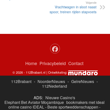
Volgende
Vrachtwagen in sloot naast
spoor, treinen rijden stapvoets
Home
Privacybeleid
Contact
© 2026 - 112Brabant.nl | Ontwikkeling:
112Brabant
-
NoorderNieuws
-
GelreNieuws
-
112Nederland
ADS:
Nieuwe Casino's
Elephant Bet Aviator Moçambique
bookmakers met ideal
online casino IDEAL
-
Beste sportweddenschappen -