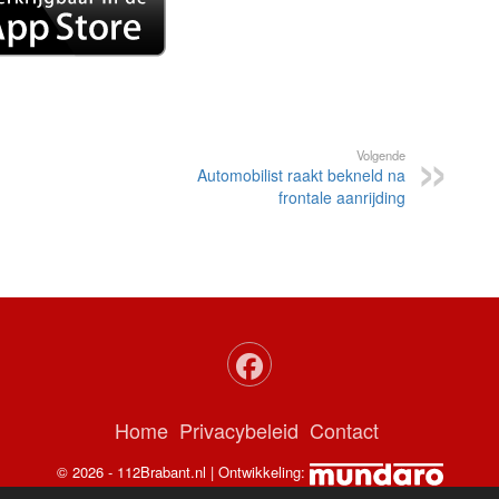
Volgende
Automobilist raakt bekneld na
frontale aanrijding
Home
Privacybeleid
Contact
© 2026 - 112Brabant.nl | Ontwikkeling: