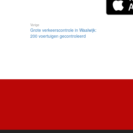
Vorige
Grote verkeerscontrole in Waalwijk:
200 voertuigen gecontroleerd