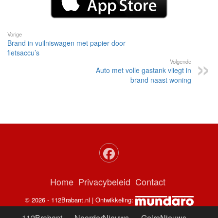
Vorige
Brand in vuilniswagen met papier door
fietsaccu’s
Volgende
Auto met volle gastank vliegt in
brand naast woning
Home
Privacybeleid
Contact
© 2026 - 112Brabant.nl | Ontwikkeling:
112Brabant
-
NoorderNieuws
-
GelreNieuws
-