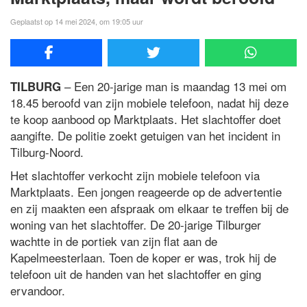
Geplaatst op 14 mei 2024, om 19:05 uur
– Een 20-jarige man is maandag 13 mei om
TILBURG
18.45 beroofd van zijn mobiele telefoon, nadat hij deze
te koop aanbood op Marktplaats. Het slachtoffer doet
aangifte. De politie zoekt getuigen van het incident in
Tilburg-Noord.
Het slachtoffer verkocht zijn mobiele telefoon via
Marktplaats. Een jongen reageerde op de advertentie
en zij maakten een afspraak om elkaar te treffen bij de
woning van het slachtoffer. De 20-jarige Tilburger
wachtte in de portiek van zijn flat aan de
Kapelmeesterlaan. Toen de koper er was, trok hij de
telefoon uit de handen van het slachtoffer en ging
ervandoor.