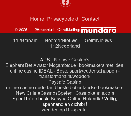
Home
Privacybeleid
Contact
© 2026 - 112Brabant.nl | Ontwikkeling:
112Brabant
-
NoorderNieuws
-
GelreNieuws
-
112Nederland
ADS:
Nieuwe Casino's
Elephant Bet Aviator Moçambique
bookmakers met ideal
online casino IDEAL
-
Beste sportweddenschappen -
transfermarkt.nl/wedden/
Paysafe Casino
online casino nederland
beste buitenlandse bookmakers
New OnlineCasinosSpelen
Casinokennis.com
Speel bij de beste
Kasyna Online Holandia!
Veilig,
spannend en dichtbij!
wedden op f1
-
speelnl