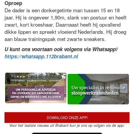
Oproep
De dader is een donkergetinte man tussen 15 en 18
jaar. Hij is ongeveer 1,90m, slank van postuur en heeft
zwart, kort kroeshaar. Daarnaast heeft hij opvallend
dikke lippen en spreekt vloeiend Nederlands. Hij droeg
aan blauw trainingspak met zwarte sneakers.
U kunt ons voortaan ook volgens via Whatsapp!
https://whatsapp.112brabant.nl
DOWNLOAD ONZE APP!
Voor het laatste nieuws uit Brabant kun je ons op volgen via de app: