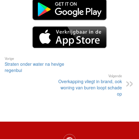
Vorige
Straten onder water na hevige
regenbui
Volgende
Overkapping vliegt in brand, ook
woning van buren loopt schade
op