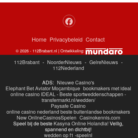
Home
Privacybeleid
Contact
© 2026 - 112Brabant.nl | Ontwikkeling:
112Brabant
-
NoorderNieuws
-
GelreNieuws
-
112Nederland
ADS:
Nieuwe Casino's
Elephant Bet Aviator Moçambique
bookmakers met ideal
online casino IDEAL
-
Beste sportweddenschappen -
transfermarkt.nl/wedden/
Paysafe Casino
online casino nederland
beste buitenlandse bookmakers
New OnlineCasinosSpelen
Casinokennis.com
Speel bij de beste
Kasyna Online Holandia!
Veilig,
spannend en dichtbij!
wedden op f1
-
speelnl