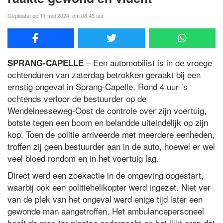
Geplaatst op 11 mei 2024, om 08:45 uur
– Een automobilist is in de vroege
SPRANG-CAPELLE
ochtenduren van zaterdag betrokken geraakt bij een
ernstig ongeval in Sprang-Capelle. Rond 4 uur ’s
ochtends verloor de bestuurder op de
Wendelnesseweg-Oost de controle over zijn voertuig,
botste tegen een boom en belandde uiteindelijk op zijn
kop. Toen de politie arriveerde met meerdere eenheden,
troffen zij geen bestuurder aan in de auto, hoewel er wel
veel bloed rondom en in het voertuig lag.
Direct werd een zoekactie in de omgeving opgestart,
waarbij ook een politiehelikopter werd ingezet. Niet ver
van de plek van het ongeval werd enige tijd later een
gewonde man aangetroffen. Het ambulancepersoneel
heeft de man ter plaatse onderzocht en het lijkt erop dat