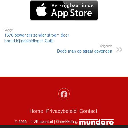
1570 bewoners zonder stroom door
brand bij gasleiding in Cuijk
Volgende
Dode man op straat gevonden
Home
Privacybeleid
Contact
© 2026 - 112Brabant.nl | Ontwikkeling:
112Brabant
-
NoorderNieuws
-
GelreNieuws
-
112Nederland
ADS:
Nieuwe Casino's
Spinstar NL
bookmakers met ideal