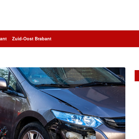
ant
Zuid-Oost Brabant