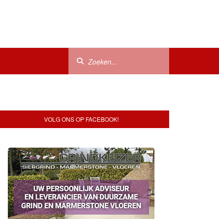
VOLG ONS OP FACEBOOK!