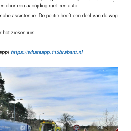
n door een aanrijding met een auto.
he assistentie. De politie heeft een deel van de weg
r het ziekenhuis.
sapp!
https://whatsapp.112brabant.nl