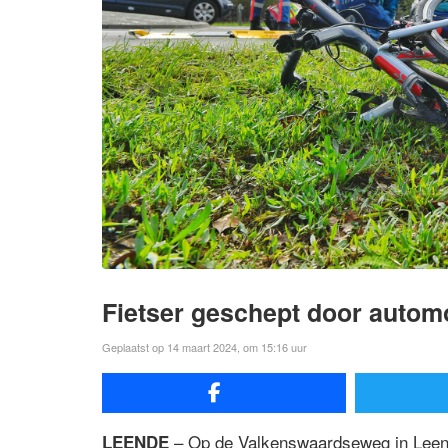
Fietser geschept door automob
Geplaatst op 14 maart 2024, om 15:16 uur
– Op de Valkenswaardseweg in Leend
LEENDE