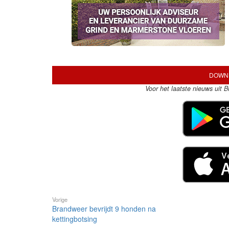
DOWNL
Voor het laatste nieuws uit 
Vorige
Brandweer bevrijdt 9 honden na
kettingbotsing