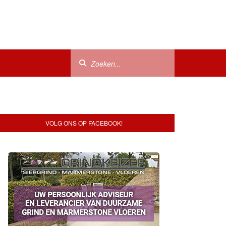
VOLG ONS OP FACEBOOK!