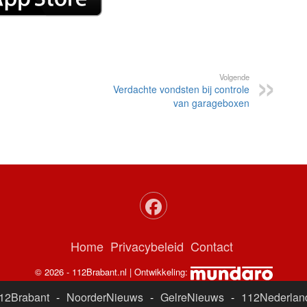
Volgende
Verdachte vondsten bij controle
van garageboxen
Home
Privacybeleid
Contact
© 2026 - 112Brabant.nl | Ontwikkeling:
12Brabant
-
NoorderNieuws
-
GelreNieuws
-
112Nederlan