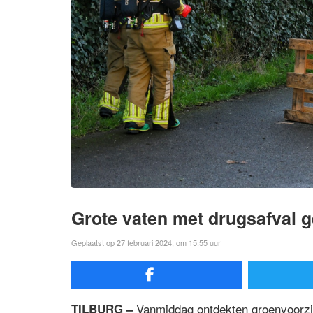
Grote vaten met drugsafval 
Geplaatst op 27 februari 2024, om 15:55 uur
Vanmiddag ontdekten groenvoorzi
TILBURG –