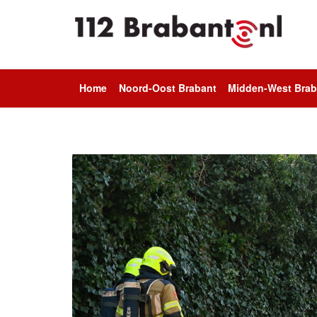
Home
Noord-Oost Brabant
Midden-West Brab