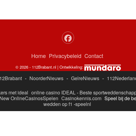
Home
Privacybeleid
Contact
© 2026 - 112Brabant.nl | Ontwikkeling:
12Brabant
-
NoorderNieuws
-
GelreNieuws
-
112Nederlan
rs met ideal
online casino IDEAL
-
Beste sportweddenschappe
New OnlineCasinosSpelen
Casinokennis.com
Speel bij de b
wedden op f1
-
speelnl