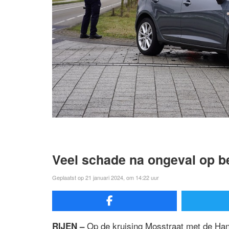
Veel schade na ongeval op b
Geplaatst op 21 januari 2024, om 14:22 uur
Op de kruising Mosstraat met de Hann
RIJEN –