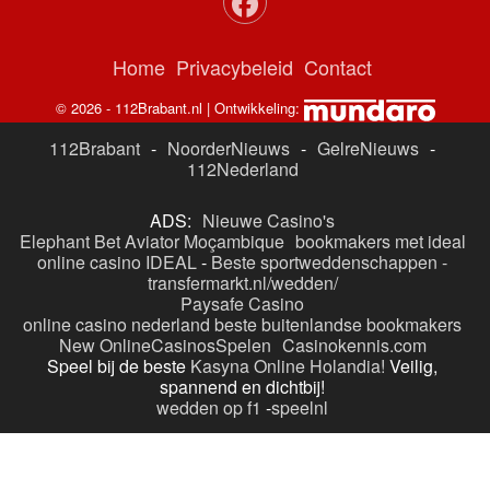
Home
Privacybeleid
Contact
© 2026 - 112Brabant.nl | Ontwikkeling:
112Brabant
-
NoorderNieuws
-
GelreNieuws
-
112Nederland
ADS:
Nieuwe Casino's
Elephant Bet Aviator Moçambique
bookmakers met ideal
online casino IDEAL
-
Beste sportweddenschappen -
transfermarkt.nl/wedden/
Paysafe Casino
online casino nederland
beste buitenlandse bookmakers
New OnlineCasinosSpelen
Casinokennis.com
Speel bij de beste
Kasyna Online Holandia!
Veilig,
spannend en dichtbij!
wedden op f1
-
speelnl