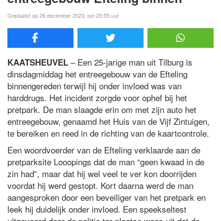
Geplaatst op 26 december 2023, om 20:55 uur
– Een 25-jarige man uit Tilburg is
KAATSHEUVEL
dinsdagmiddag het entreegebouw van de Efteling
binnengereden terwijl hij onder invloed was van
harddrugs. Het incident zorgde voor ophef bij het
pretpark. De man slaagde erin om met zijn auto het
entreegebouw, genaamd het Huis van de Vijf Zintuigen,
te bereiken en reed in de richting van de kaartcontrole.
Een woordvoerder van de Efteling verklaarde aan de
pretparksite Looopings dat de man “geen kwaad in de
zin had”, maar dat hij wel veel te ver kon doorrijden
voordat hij werd gestopt. Kort daarna werd de man
aangesproken door een beveiliger van het pretpark en
leek hij duidelijk onder invloed. Een speekseltest
uitgevoerd door de politie ter plaatse wees uit dat de