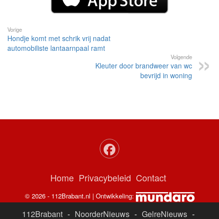
Vorige
Hondje komt met schrik vrij nadat
automobiliste lantaarnpaal ramt
Volgende
Kleuter door brandweer van wc
bevrijd in woning
Home
Privacybeleid
Contact
© 2026 - 112Brabant.nl | Ontwikkeling:
112Brabant
-
NoorderNieuws
-
GelreNieuws
-