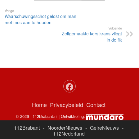
Vorige
Waarschuwingsschot gelost om man
met mes aan te houden
Volgende
Zelfgemaakte kerstkrans vliegt
in de fik
Home
Privacybeleid
Contact
© 2026 - 112Brabant.nl | Ontwikkeling:
112Brabant
-
NoorderNieuws
-
GelreNieuws
-
112Nederland