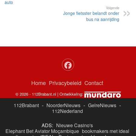
auto
Volgende
Jonge fietsster belandt onder
bus na aanrijding
Home
Privacybeleid
Contact
© 2026 - 112Brabant.nl | Ontwikkeling:
112Brabant
-
NoorderNieuws
-
GelreNieuws
-
112Nederland
ADS:
Nieuwe Casino's
Elephant Bet Aviator Moçambique
bookmakers met ideal