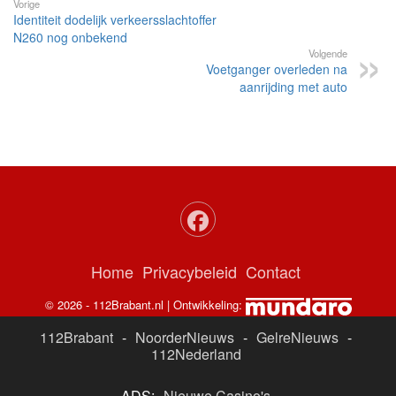
Vorige
Identiteit dodelijk verkeersslachtoffer
N260 nog onbekend
Volgende
Voetganger overleden na
aanrijding met auto
Home
Privacybeleid
Contact
© 2026 - 112Brabant.nl | Ontwikkeling:
112Brabant
-
NoorderNieuws
-
GelreNieuws
-
112Nederland
ADS:
Nieuwe Casino's