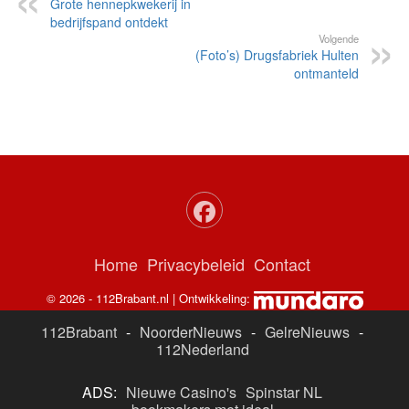
Grote hennepkwekerij in
bedrijfspand ontdekt
Volgende
(Foto’s) Drugsfabriek Hulten
ontmanteld
Home
Privacybeleid
Contact
© 2026 - 112Brabant.nl | Ontwikkeling:
112Brabant
-
NoorderNieuws
-
GelreNieuws
-
112Nederland
ADS:
Nieuwe Casino's
Spinstar NL